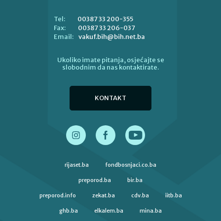
00387 33 200-355
Tel:
00387 33 206-037
Fax:
vakuf.bih@bih.net.ba
Email:
Ukoliko imate pitanja, osjećajte se
slobodnim da nas kontaktirate.
KONTAKT
rijaset.ba
fondbosnjaci.co.ba
preporod.ba
bir.ba
preporod.info
zekat.ba
cdv.ba
iitb.ba
ghb.ba
elkalem.ba
mina.ba