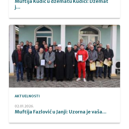
Muftija Kudić u džematu Kudići: Džemat
j...
AKTUELNOSTI
02.01.2026.
Muftija Fazlović u Janji: Uzorna je vaša...