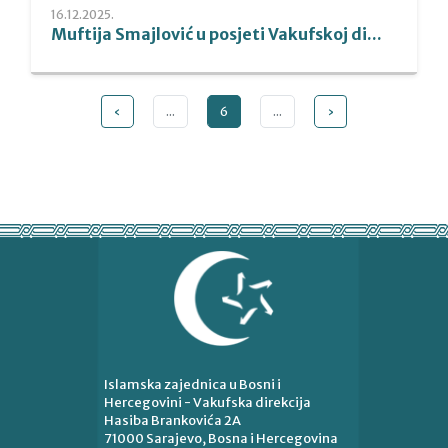
16.12.2025.
Muftija Smajlović u posjeti Vakufskoj di...
‹
...
6
...
›
Islamska zajednica u Bosni i
Hercegovini - Vakufska direkcija
Hasiba Brankovića 2A
71000 Sarajevo, Bosna i Hercegovina