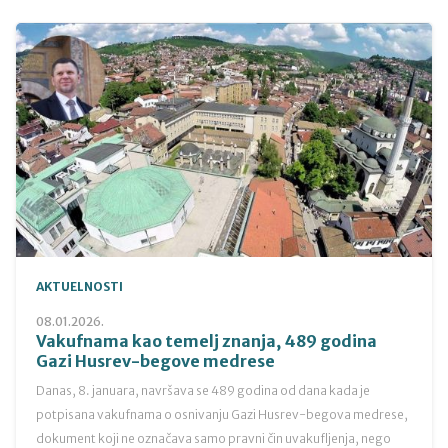
AKTUELNOSTI
08.01.2026.
Vakufnama kao temelj znanja, 489 godina
Gazi Husrev-begove medrese
Danas, 8. januara, navršava se 489 godina od dana kada je
potpisana vakufnama o osnivanju Gazi Husrev-begova medrese,
dokument koji ne označava samo pravni čin uvakufljenja, nego