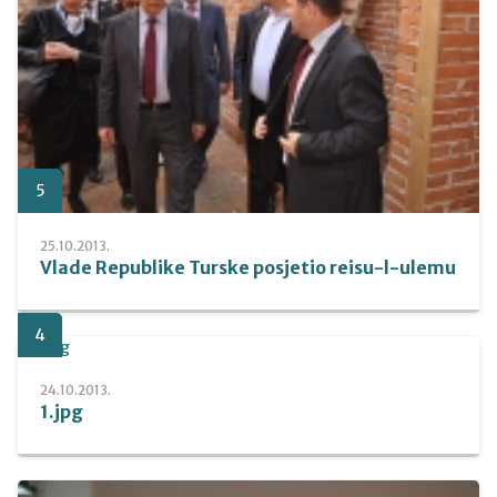
5
25.10.2013.
Vlade Republike Turske posjetio reisu-l-ulemu
4
24.10.2013.
1.jpg