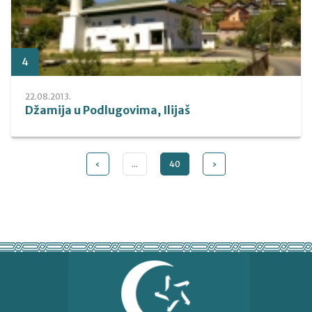
4
22.08.2013.
Džamija u Podlugovima, Ilijaš
‹
...
40
›