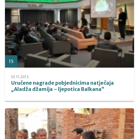
15
01.11.2013.
Uručene nagrade pobjednicima natječaja
„Aladža džamija – ljepotica Balkana“