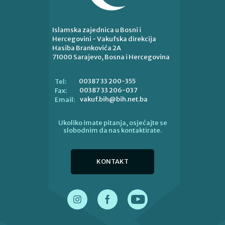
Islamska zajednica u Bosni i
Hercegovini - Vakufska direkcija
Hasiba Brankovića 2A
71000 Sarajevo, Bosna i Hercegovina
00387 33 200-355
Tel:
00387 33 206-037
Fax:
vakuf.bih@bih.net.ba
Email:
Ukoliko imate pitanja, osjećajte se
slobodnim da nas kontaktirate.
KONTAKT