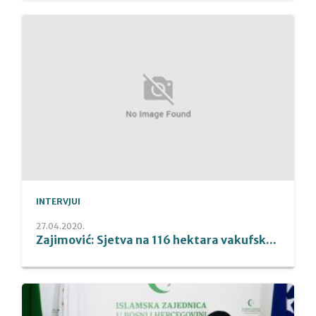
INTERVJUI
27.04.2020.
Zajimović: Sjetva na 116 hektara vakufsk...