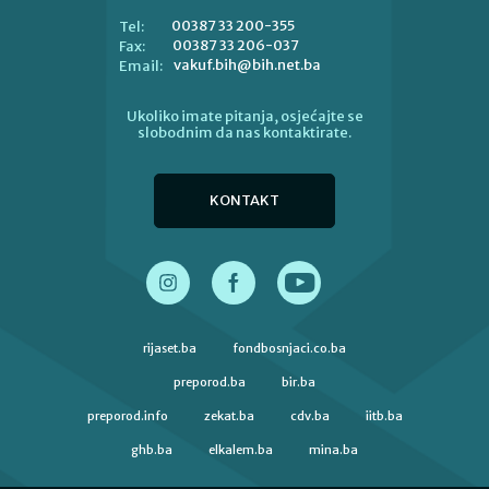
00387 33 200-355
Tel:
00387 33 206-037
Fax:
vakuf.bih@bih.net.ba
Email:
Ukoliko imate pitanja, osjećajte se
slobodnim da nas kontaktirate.
KONTAKT
rijaset.ba
fondbosnjaci.co.ba
preporod.ba
bir.ba
preporod.info
zekat.ba
cdv.ba
iitb.ba
ghb.ba
elkalem.ba
mina.ba