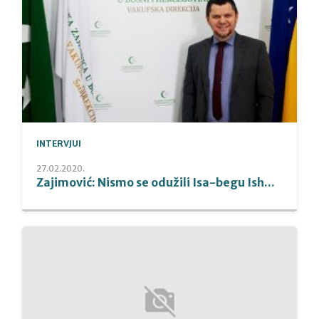
INTERVJUI
27.02.2020.
Zajimović: Nismo se odužili Isa-begu Ish...