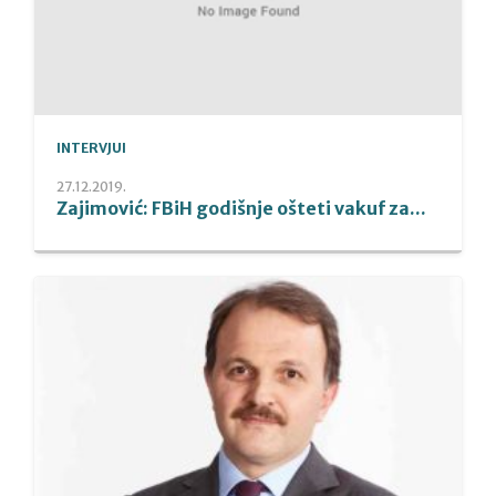
INTERVJUI
27.12.2019.
Zajimović: FBiH godišnje ošteti vakuf za...