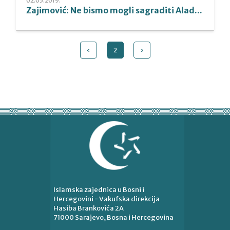
02.05.2019.
Zajimović: Ne bismo mogli sagraditi Alad...
‹
2
›
Islamska zajednica u Bosni i
Hercegovini - Vakufska direkcija
Hasiba Brankovića 2A
71000 Sarajevo, Bosna i Hercegovina