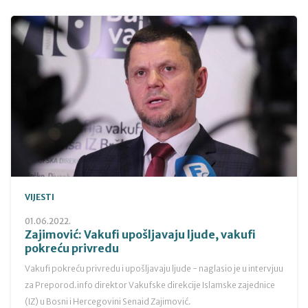
VIJESTI
01.06.2022.
Zajimović: Vakufi upošljavaju ljude, vakufi
pokreću privredu
Vakufi pokreću privredu i upošljavaju ljude - naglasio je u intervjuu
za Preporod.info direktor Vakufske direkcije Islamske zajednice
(IZ) u Bosni i Hercegovini Senaid Zajimović.