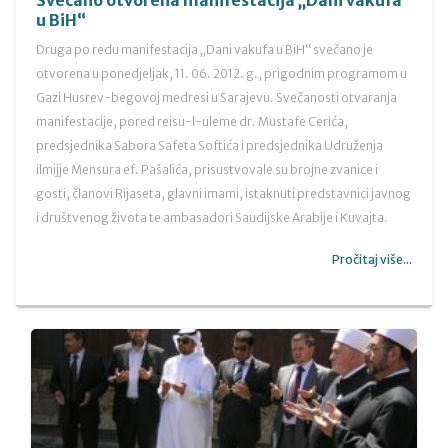
Svečano otvorena manifestacija „Dani vakufa
u BiH“
Druga po redu manifestacija „Dani vakufa u BiH“ svečano je
otvorena u ponedjeljak, 11. 06. 2012. g., prigodnim programom u
Gazi Husrev-begovoj medresi u Sarajevu. Svečanosti otvaranja
manifestacije, pored reisu-l-uleme dr. Mustafe Cerića,
predsjednika Sabora Safeta Softića i predsjednika Udruženja
ilmijje Mensura ef. Pašalića, prisustvovale su brojne zvanice i
gosti, članovi Rijaseta, glavni imami, istaknuti predstavnici javnog
i društvenog života te ambasadori Saudijske Arabije i Kuvajta.
Pročitaj više...