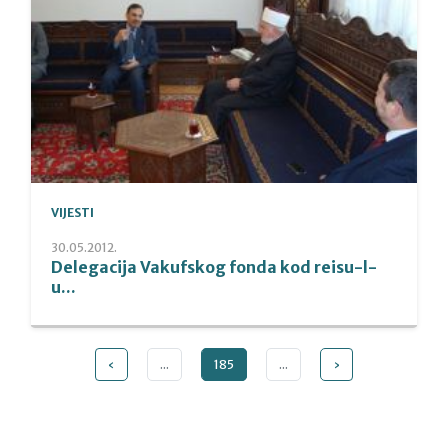
VIJESTI
30.05.2012.
Delegacija Vakufskog fonda kod reisu-l-
u...
‹
...
185
...
›