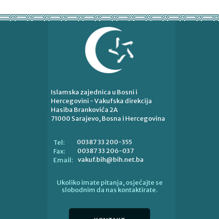
Islamska zajednica u Bosni i
Hercegovini - Vakufska direkcija
Hasiba Brankovića 2A
71000 Sarajevo, Bosna i Hercegovina
00387 33 200-355
Tel:
00387 33 206-037
Fax:
vakuf.bih@bih.net.ba
Email:
Ukoliko imate pitanja, osjećajte se
slobodnim da nas kontaktirate.